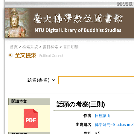
網站導覽
．
首頁
>
檢索系統
>
書目檢索
>
書目明細
閱讀本文
話頭の考察(三則)
作者
日種讓山
出處題名
禅学研究=Studies in 
n.5
卷期