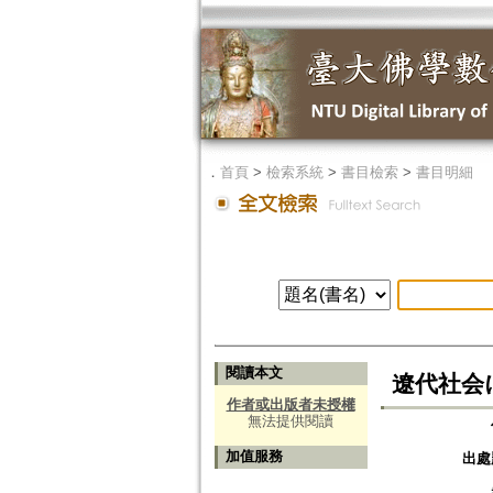
．
首頁
>
檢索系統
>
書目檢索
>
書目明細
閱讀本文
遼代社会
作者或出版者未授權
無法提供閱讀
加值服務
出處