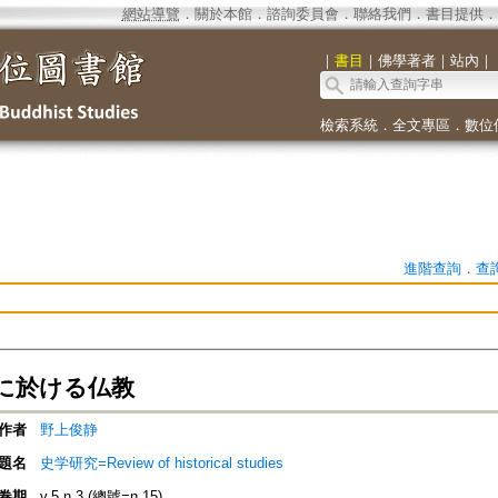
網站導覽
．
關於本館
．
諮詢委員會
．
聯絡我們
．
書目提供
．
｜
書目
｜
佛學著者
｜
站內
｜
檢索系統
．
全文專區
．
數位
進階查詢
．
查
に於ける仏教
作者
野上俊静
題名
史学研究=Review of historical studies
卷期
v.5 n.3 (總號=n.15)