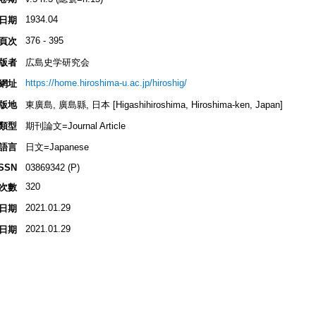
1934.04
日期
376 - 395
頁次
版者
広島史学研究会
https://home.hiroshima-u.ac.jp/hiroshig/
網址
版地
東廣島, 廣島縣, 日本 [Higashihiroshima, Hiroshima-ken, Japan]
類型
期刊論文=Journal Article
語言
日文=Japanese
ISSN
03869342 (P)
320
次數
2021.01.29
日期
2021.01.29
日期