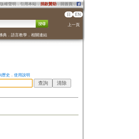
版權聲明
．
引用本站
．
捐款贊助
．
回首頁
．
日
EN
上一頁
佛典
．
語言教學
．
相關連結
詢歷史
．
使用說明