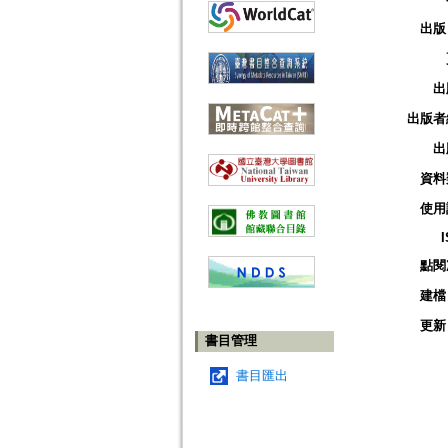
出版
出
出版者
出
資料
使用
點閱
建檔
更新
書目管理
書目匯出