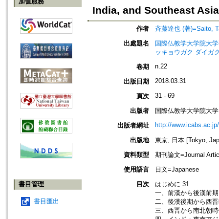
加值服務
India, and Southeast Asia
作者
斉藤達也 (著)=Saito, Tat
出處題名
国際仏教学大学院大学研究紀要=Jo
ッキョウガク ダイガク
n.22
卷期
2018.03.31
出版日期
31 - 69
頁次
出版者
国際仏教学大学院大学
http://www.icabs.ac.jp/
出版者網址
出版地
東京, 日本 [Tokyo, Jap
資料類型
期刊論文=Journal Artic
使用語言
日文=Japanese
書目管理
目次
はじめに 31
一、前漢から後漢前期ま
書目匯出
二、後漢後期から西晋
三、西晋から南北朝時代