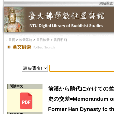
網站導覽
．
首頁
>
檢索系統
>
書目檢索
>
書目明細
閱讀本文
前漢から隋代にかけての竺
史の交差=Memorandum on th
Former Han Dynasty to the