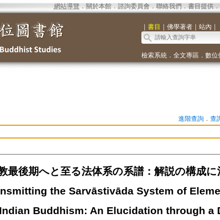
網站導覽
．
關於本館
．
諮詢委員會
．
聯絡我們
．
書目提供
．
｜
書目
｜
佛學著者
｜
站內
｜
檢索系統
．
全文專區
．
數位
進階查詢
．
查
最後期へと至る法体系の系譜：解説の構成に注目して=
nsmitting the Sarvāstivāda System of Elemen
 Indian Buddhism: An Elucidation through a 