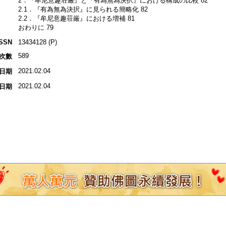
2．『牟尼意趣荘厳』と『有為無為決択』における構成の比較 82
2.1．『有為無為決択』に見られる簡略化 82
2.2．『牟尼意趣荘厳』における増補 81
おわりに 79
ISSN
13434128 (P)
589
次數
2021.02.04
日期
2021.02.04
日期