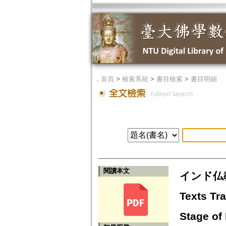
．
首頁
>
檢索系統
>
書目檢索
>
書目明細
閱讀本文
インド仏教
Texts Tra
Stage of