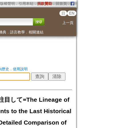
版權聲明
．
引用本站
．
捐款贊助
．
回首頁
．
日
EN
上一頁
佛典
．
語言教學
．
相關連結
詢歷史
．
使用說明
The Lineage of
ts to the Last Historical
Detailed Comparison of