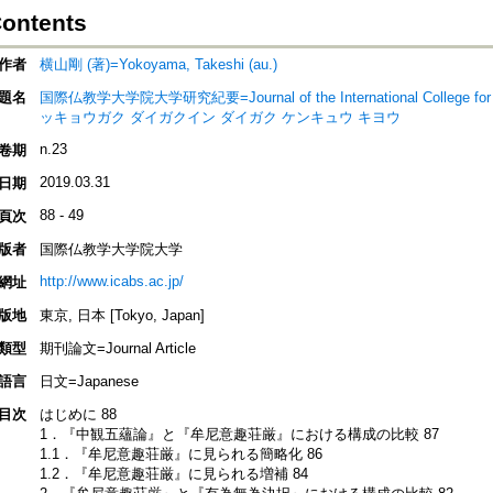
Contents
作者
横山剛 (著)=Yokoyama, Takeshi (au.)
題名
国際仏教学大学院大学研究紀要=Journal of the International College for
ッキョウガク ダイガクイン ダイガク ケンキュウ キヨウ
n.23
卷期
2019.03.31
日期
88 - 49
頁次
版者
国際仏教学大学院大学
http://www.icabs.ac.jp/
網址
版地
東京, 日本 [Tokyo, Japan]
類型
期刊論文=Journal Article
語言
日文=Japanese
目次
はじめに 88
1．『中観五蘊論』と『牟尼意趣荘厳』における構成の比較 87
1.1．『牟尼意趣荘厳』に見られる簡略化 86
1.2．『牟尼意趣荘厳』に見られる増補 84