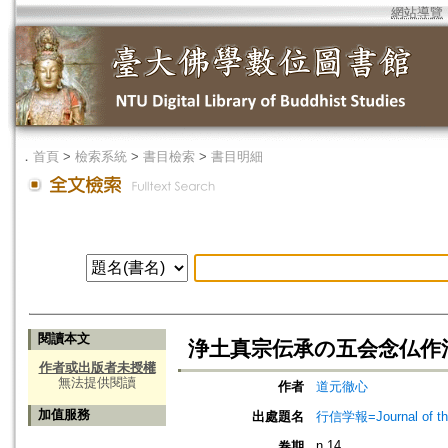
網站導覽
．
首頁
>
檢索系統
>
書目檢索
>
書目明細
閱讀本文
浄土真宗伝承の五会念仏作
作者或出版者未授權
無法提供閱讀
作者
道元徹心
加值服務
出處題名
行信学報=Journal of the I
n.14
卷期