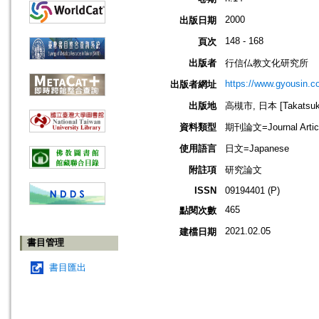
2000
出版日期
148 - 168
頁次
出版者
行信仏教文化研究所
https://www.gyousin.co
出版者網址
出版地
高槻市, 日本 [Takatsuki-
資料類型
期刊論文=Journal Artic
使用語言
日文=Japanese
附註項
研究論文
ISSN
09194401 (P)
465
點閱次數
2021.02.05
建檔日期
書目管理
書目匯出