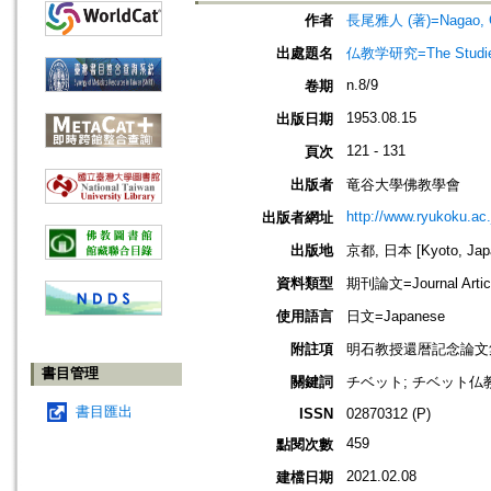
作者
長尾雅人 (著)=Nagao, Ga
出處題名
仏教学研究=The Stud
n.8/9
卷期
1953.08.15
出版日期
121 - 131
頁次
出版者
竜谷大學佛教學會
http://www.ryukoku.ac.
出版者網址
出版地
京都, 日本 [Kyoto, Jap
資料類型
期刊論文=Journal Artic
使用語言
日文=Japanese
附註項
明石教授還暦記念論文
書目管理
關鍵詞
チベット; チベット仏教; 
書目匯出
ISSN
02870312 (P)
459
點閱次數
2021.02.08
建檔日期