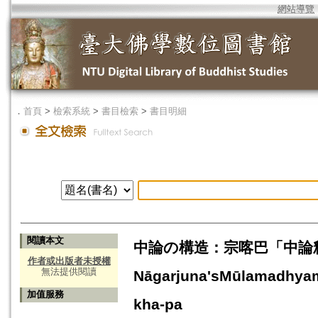
網站導覽
．
首頁
>
檢索系統
>
書目檢索
>
書目明細
閱讀本文
中論の構造：宗喀巴「中論釈」を中
作者或出版者未授權
無法提供閱讀
Nāgarjuna'sMūlamadhyama
加值服務
kha-pa