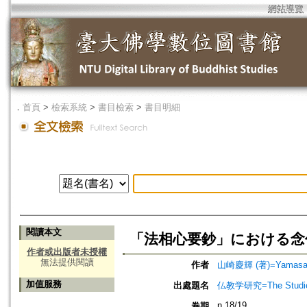
網站導覽
．
首頁
>
檢索系統
>
書目檢索
>
書目明細
閱讀本文
「法相心要鈔」における念仏義=Nem
作者或出版者未授權
無法提供閱讀
作者
山崎慶輝 (著)=Yamasaki,
加值服務
出處題名
仏教学研究=The Stud
n.18/19
卷期