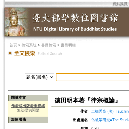
網站導覽
．
首頁
>
檢索系統
>
書目檢索
>
書目明細
閱讀本文
徳田明本著『律宗概論』
作者或出版者未授權
無法提供閱讀
作者
土橋秀高 (著)=Tsuchihas
加值服務
出處題名
仏教学研究=The Stud
n.28
卷期