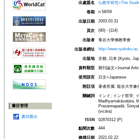
出處題名
仏教学研究=The Stud
n.58/59
卷期
2003.03.31
出版日期
(90) - (114)
頁次
出版者
竜谷大學佛教學會
http://www.ryukoku.ac.
出版者網址
出版地
京都, 日本 [Kyoto, Jap
資料類型
期刊論文=Journal Artic
使用語言
日文=Japanese
附註項
著者所属: 龍谷大学兼
關鍵詞
インド; インド哲学;
Madhyamakāvatāra; M
書目管理
Prasannapadā; Śūny
(vicāra)
書目匯出
ISSN
02870312 (P)
444
點閱次數
2021.02.22
建檔日期