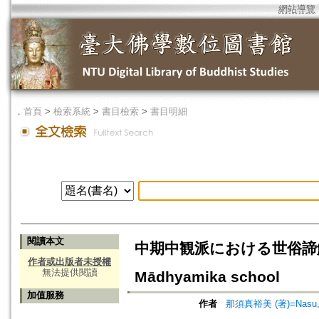
網站導覽
．
首頁
>
檢索系統
>
書目檢索
>
書目明細
閱讀本文
中期中観派における世俗諦解釈=On th
作者或出版者未授權
無法提供閱讀
Mādhyamika school
加值服務
作者
那須真裕美 (著)=Nasu, M