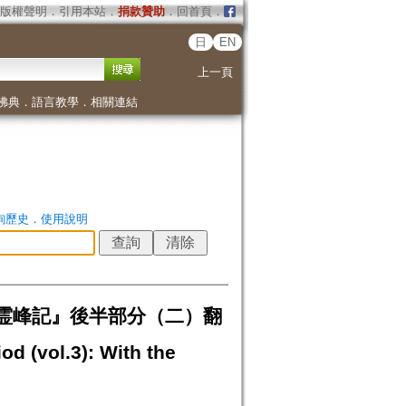
版權聲明
．
引用本站
．
捐款贊助
．
回首頁
．
日
EN
上一頁
佛典
．
語言教學
．
相關連結
詢歷史
．
使用說明
霊峰記』後半部分（二）翻
d (vol.3): With the