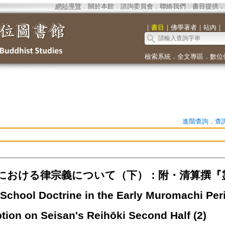
網站導覽
．
關於本館
．
諮詢委員會
．
聯絡我們
．
書目提供
．
｜
書目
｜
佛學著者
｜
站內
｜
檢索系統
．
全文專區
．
數位
進階查詢
．
查
における律宗義について（下）：附・清算撰『
School Doctrine in the Early Muromachi Perio
tion on Seisan's Reihōki Second Half (2)