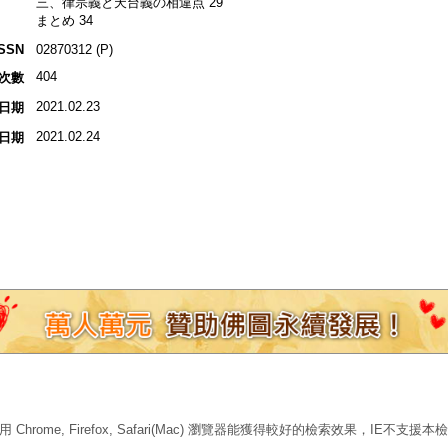
三、律宗義と天台義の相違点 29
まとめ 34
ISSN
02870312 (P)
404
次數
2021.02.23
日期
2021.02.24
日期
 Chrome, Firefox, Safari(Mac) 瀏覽器能獲得較好的檢索效果，IE不支援