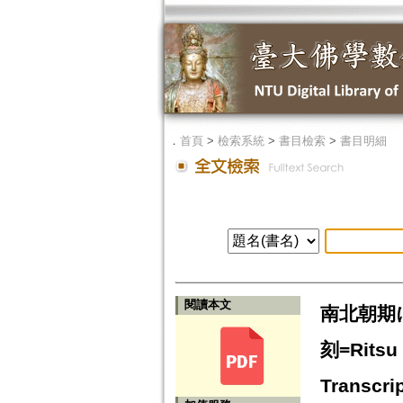
．
首頁
>
檢索系統
>
書目檢索
>
書目明細
閱讀本文
南北朝期
刻=Ritsu 
Transcrip