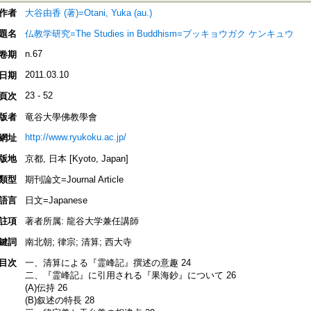
作者
大谷由香 (著)=Otani, Yuka (au.)
題名
仏教学研究=The Studies in Buddhism=ブッキョウガク ケンキュウ
n.67
卷期
2011.03.10
日期
23 - 52
頁次
版者
竜谷大學佛教學會
http://www.ryukoku.ac.jp/
網址
版地
京都, 日本 [Kyoto, Japan]
類型
期刊論文=Journal Article
語言
日文=Japanese
註項
著者所属: 龍谷大学兼任講師
鍵詞
南北朝; 律宗; 清算; 西大寺
目次
一、清算による『霊峰記』撰述の意趣 24
二、『霊峰記』に引用される『果海鈔』について 26
(A)伝持 26
(B)叙述の特長 28