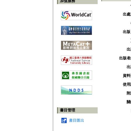
加值服務
出處
出版
出
出版者
出
資料
使用
附
關
書目管理
書目匯出