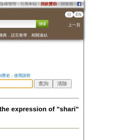
版權聲明
．
引用本站
．
捐款贊助
．
回首頁
．
日
EN
上一頁
佛典
．
語言教學
．
相關連結
詢歷史
．
使用說明
ession of "shari"