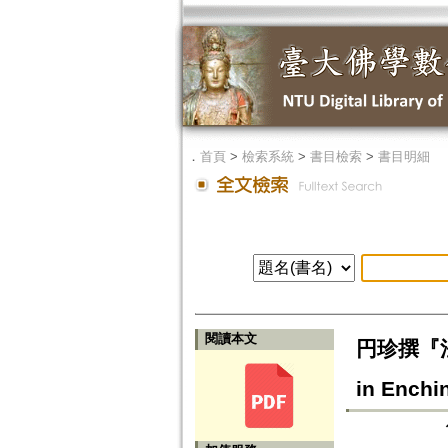
．
首頁
>
檢索系統
>
書目檢索
>
書目明細
閱讀本文
円珍撰『法華
in Enchi