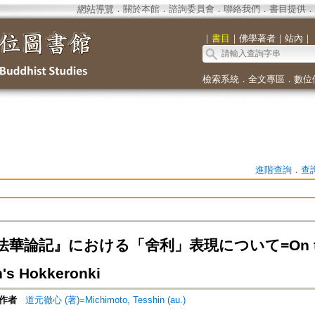
網站導覽
．
關於本館
．
諮詢委員會
．
聯絡我們
．
書目提供
．
｜
書目
｜
佛學著者
｜
站內
｜
檢索系統
．
全文專區
．
數位
進階查詢
．
查
論記』における「舍利」表現について=On the expr
n's Hokkeronki
作者
道元徹心 (著)=Michimoto, Tesshin (au.)