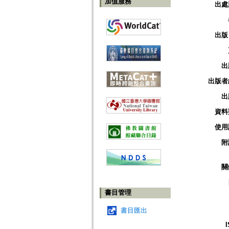
加值服務
出處
出版
出
出版者
出
資料
使用
附
關
書目管理
書目匯出