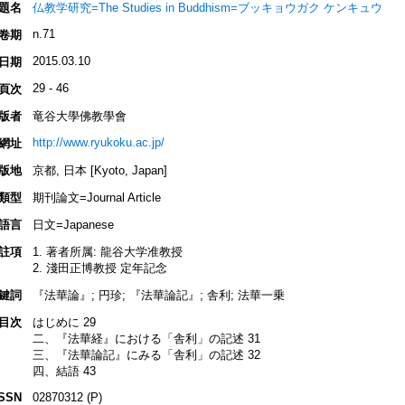
題名
仏教学研究=The Studies in Buddhism=ブッキョウガク ケンキュウ
n.71
卷期
2015.03.10
日期
29 - 46
頁次
版者
竜谷大學佛教學會
http://www.ryukoku.ac.jp/
網址
版地
京都, 日本 [Kyoto, Japan]
類型
期刊論文=Journal Article
語言
日文=Japanese
註項
1. 著者所属: 龍谷大学准教授
2. 淺田正博教授 定年記念
鍵詞
『法華論』; 円珍; 『法華論記』; 舎利; 法華一乗
目次
はじめに 29
二、『法華経』における「舎利」の記述 31
三、『法華論記』にみる「舎利」の記述 32
四、結語 43
ISSN
02870312 (P)