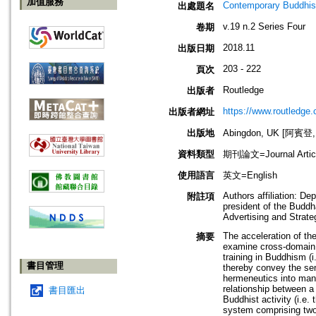
加值服務
Contemporary Buddhism
出處題名
v.19 n.2 Series Four
卷期
2018.11
出版日期
203 - 222
頁次
Routledge
出版者
https://www.routledge
出版者網址
出版地
Abingdon, UK [阿賓登
資料類型
期刊論文=Journal Artic
使用語言
英文=English
Authors affiliation: D
附註項
president of the Buddh
Advertising and Strate
The acceleration of the
摘要
examine cross-domain d
training in Buddhism (
書目管理
thereby convey the sem
hermeneutics into mana
relationship between a
書目匯出
Buddhist activity (i.e.
system comprising two