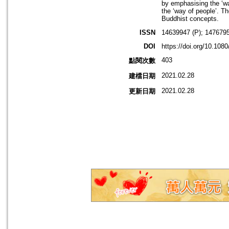
by emphasising the ‘w
the ‘way of people’. Th
Buddhist concepts.
ISSN
14639947 (P); 1476795
DOI
https://doi.org/10.10
403
點閱次數
2021.02.28
建檔日期
2021.02.28
更新日期