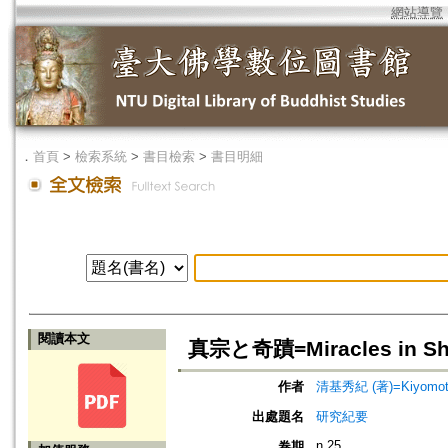
網站導覽
．
首頁
>
檢索系統
>
書目檢索
>
書目明細
閱讀本文
真宗と奇蹟=Miracles in Sh
作者
清基秀紀 (著)=Kiyomoto, 
出處題名
研究紀要
n.25
卷期