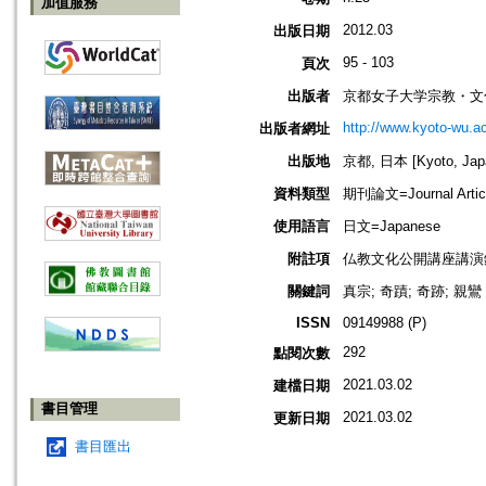
加值服務
2012.03
出版日期
95 - 103
頁次
出版者
京都女子大学宗教・文
http://www.kyoto-wu.ac
出版者網址
出版地
京都, 日本 [Kyoto, Jap
資料類型
期刊論文=Journal Artic
使用語言
日文=Japanese
附註項
仏教文化公開講座講演
關鍵詞
真宗; 奇蹟; 奇跡; 親鸞
ISSN
09149988 (P)
292
點閱次數
2021.03.02
建檔日期
書目管理
2021.03.02
更新日期
書目匯出