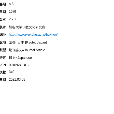
n.3
卷期
1979
日期
2 - 3
頁次
版者
龍谷大学仏教文化研究所
http://www.ryukoku.ac.jp/bukken/
網址
版地
京都, 日本 [Kyoto, Japan]
類型
期刊論文=Journal Article
語言
日文=Japanese
SSN
09109242 (P)
340
次數
2021.03.03
日期