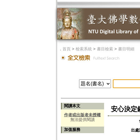
．
首頁
>
檢索系統
>
書目檢索
>
書目明細
閱讀本文
安心決定鈔の撰
作者或出版者未授權
無法提供閱讀
加值服務
出處