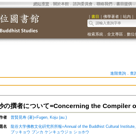
網站導覽
．
關於本館
．
諮詢委員會
．
聯絡我們
．
書目提供
．
｜
書目
｜
佛學著者
｜
站內
｜
檢索系統
．
全文專區
．
數位
進階查詢
．
查
者について=Concerning the Compiler of th
作者
普賢晃寿 (著)=Fugen, Koju (au.)
題名
龍谷大学佛教文化硏究所所報=Annual of the Buddhist Cultural Institut
ブッキョウ ブンカ ケンキュウジョ ショホウ