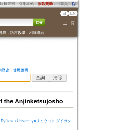
版權聲明
．
引用本站
．
捐款贊助
．
回首頁
．
日
EN
上一頁
佛典
．
語言教學
．
相關連結
詢歷史
．
使用說明
e Anjinketsujosho
e, Ryūkoku University=リュウコク ダイガク