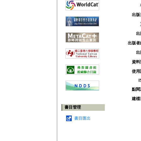
出版
出
出版者
出
資料
使用
I
點閱
建檔
書目管理
書目匯出