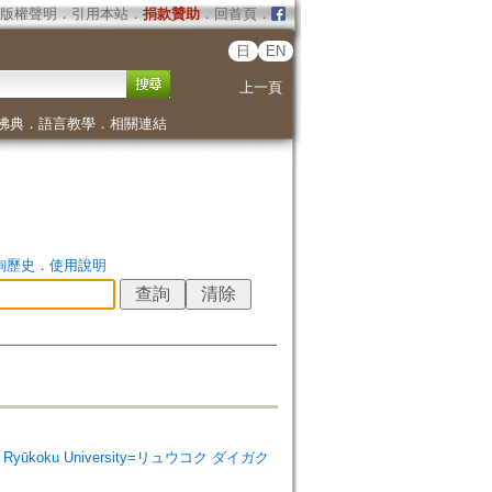
版權聲明
．
引用本站
．
捐款贊助
．
回首頁
．
日
EN
上一頁
佛典
．
語言教學
．
相關連結
詢歷史
．
使用說明
e, Ryūkoku University=リュウコク ダイガク