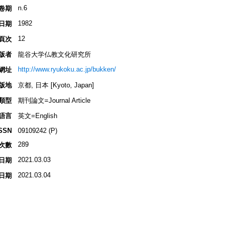
n.6
卷期
1982
日期
12
頁次
版者
龍谷大学仏教文化研究所
http://www.ryukoku.ac.jp/bukken/
網址
版地
京都, 日本 [Kyoto, Japan]
類型
期刊論文=Journal Article
語言
英文=English
SSN
09109242 (P)
289
次數
2021.03.03
日期
2021.03.04
日期