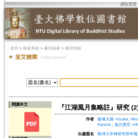
網站導覽
．
首頁
>
檢索系統
>
書目檢索
>
書目明細
閱讀本文
『江湖風月集略註』研究 (2
作者
飯塚大展 =Iizuka, Hir
Kenichi
;
堀川貴司 =Hori
出處題名
駒澤大学禅研究所年報=Ann