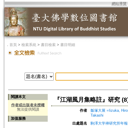
網站導覽
．
首頁
>
檢索系統
>
書目檢索
>
書目明細
閱讀本文
『江湖風月集略註』研究 (8
作者或出版者未授權
無法提供閱讀
作者
飯塚大展 =Iizuka, Hir
Takashi
加值服務
出處題名
駒澤大学禅研究所年報=Ann