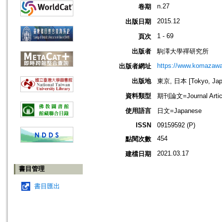
n.27
卷期
2015.12
出版日期
1 - 69
頁次
出版者
駒澤大學禪研究所
https://www.komazawa-
出版者網址
出版地
東京, 日本 [Tokyo, Jap
資料類型
期刊論文=Journal Artic
使用語言
日文=Japanese
ISSN
09159592 (P)
454
點閱次數
2021.03.17
建檔日期
書目管理
書目匯出