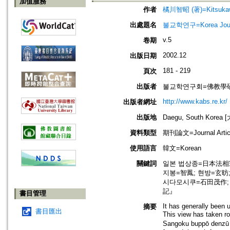
加值服務
作者
橘川智昭 (著)=Kitsukawa
出處題名
불교학연구=Korea Journa
v.5
卷期
2002.12
出版日期
181 - 219
頁次
出版者
불교학연구회=佛教學
http://www.kabs.re.kr/
出版者網址
出版地
Daegu, South Korea
資料類型
期刊論文=Journal Artic
使用語言
韓文=Korean
關鍵詞
일본 법상종=日本法相宗
지봉=智鳳; 현방=玄昉
시다모시쿠=石田茂作;
記』
書目管理
It has generally been
摘要
書目匯出
This view has taken r
Sangoku buppō denzū