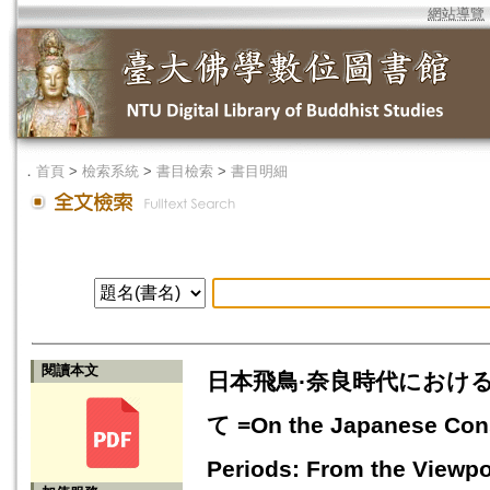
網站導覽
．
首頁
>
檢索系統
>
書目檢索
>
書目明細
閱讀本文
日本飛鳥·奈良時代におけ
て =On the Japanese Cons
Periods: From the Viewpoi