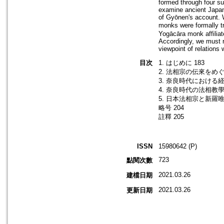
formed through four su
examine ancient Japane
of Gyōnen's account. 
monks were formally t
Yogācāra monk affiliat
Accordingly, we must 
viewpoint of relations 
目次
1. はじめに 183
2. 法相宗の伝來をめぐ
3. 奈良時代における経
4. 奈良時代の法相教學 -
5. 日本法相宗と新羅唯識
略号 204
註釋 205
ISSN
15980642 (P)
723
點閱次數
2021.03.26
建檔日期
2021.03.26
更新日期