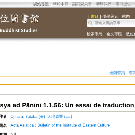
網站導覽
．
關於本館
．
諮詢委員會
．
聯絡我們
．
書目提供
．
｜
書目
｜
佛學著者
｜
站內
｜
檢索系統
．
全文專區
．
數位
進階查詢
．
查
ya ad Pānini 1.1.56: Un essai de traduction
作者
Ojihara, Yutaka (著)=大地原豊 (au.)
Acta Asiatica : Bulletin of the Institute of Eastern Culture
題名
n.4
卷期