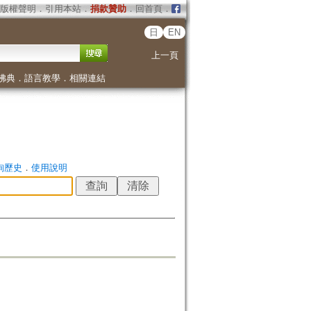
版權聲明
．
引用本站
．
捐款贊助
．
回首頁
．
日
EN
上一頁
佛典
．
語言教學
．
相關連結
詢歷史
．
使用說明