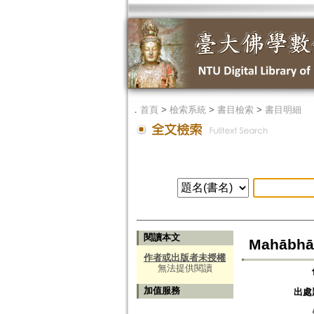
．
首頁
>
檢索系統
>
書目檢索
>
書目明細
閱讀本文
Mahābhās
作者或出版者未授權
無法提供閱讀
加值服務
出處