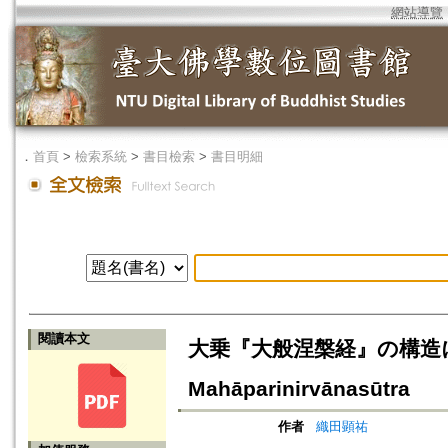
網站導覽
．
首頁
>
檢索系統
>
書目檢索
>
書目明細
閱讀本文
大乗『大般涅槃経』の構造について=
Mahāparinirvānasūtra
作者
織田顕祐