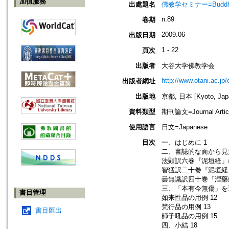
加值服務
出處題名
佛教学セミナー=Buddh
n.89
卷期
2009.06
出版日期
1 - 22
頁次
出版者
大谷大学佛教学会
http://www.otani.ac.j
出版者網址
出版地
京都, 日本 [Kyoto, Jap
資料類型
期刊論文=Journal Artic
使用語言
日文=Japanese
目次
一、はじめに 1
二、書誌的な面から見
法顕訳六巻『泥垣経」
智猛訳二十巻『泥垣経
曇無識訳四十巻『浬藥
三、「本有今無傷」を
書目管理
如来性品の用例 12
梵行品の用例 13
書目匯出
師子吼品の用例 15
四、小結 18