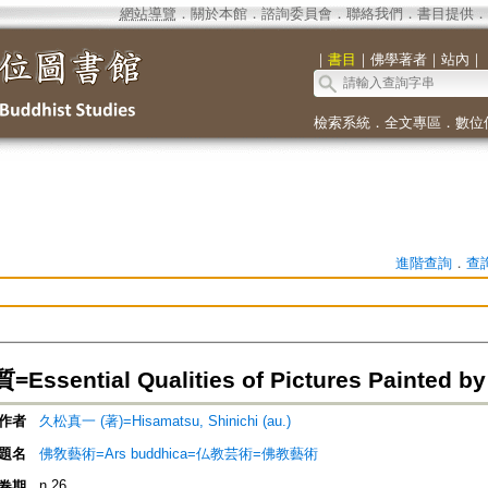
網站導覽
．
關於本館
．
諮詢委員會
．
聯絡我們
．
書目提供
．
｜
書目
｜
佛學著者
｜
站內
｜
檢索系統
．
全文專區
．
數位
進階查詢
．
查
sential Qualities of Pictures Painted b
作者
久松真一 (著)=Hisamatsu, Shinichi (au.)
題名
佛敎藝術=Ars buddhica=仏教芸術=佛教藝術
n.26
卷期