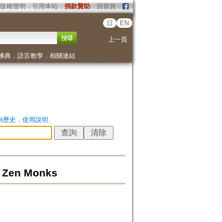
版權聲明
．
引用本站
．
捐款贊助
．
回首頁
．
日
EN
上一頁
佛典
．
語言教學
．
相關連結
詢歷史
．
使用說明
y Zen Monks