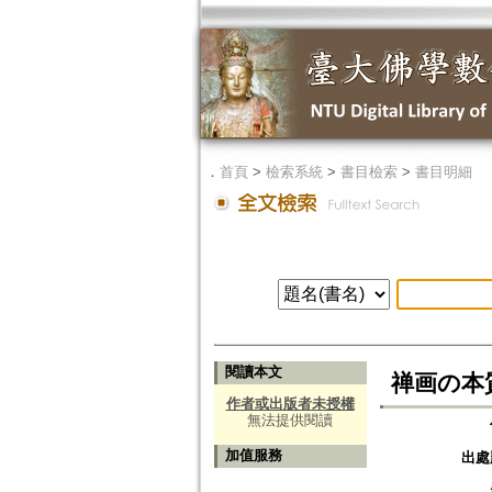
．
首頁
>
檢索系統
>
書目檢索
>
書目明細
閱讀本文
禅画の本質=Es
作者或出版者未授權
無法提供閱讀
加值服務
出處