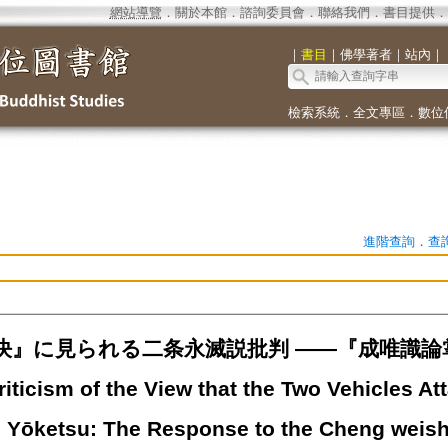
網站導覽
．
關於本館
．
諮詢委員會
．
聯絡我們
．
書目提供
．
｜
書目
｜
佛學著者
｜
站內
｜
檢索系統
．
全文專區
．
數位
進階查詢
．
查
決』に見られる二条永滅説批判 ——『成唯識論
icism of the View that the Two Vehicles Atta
jō Yōketsu: The Response to the Cheng weis