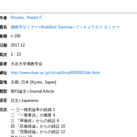
Rhodes, Robert F.
作者
題名
佛教学セミナー=Buddhist Seminar=ブッキョウガク セミナー
n.106
卷期
2017.12
日期
1 - 23
頁次
版者
大谷大学佛教学会
http://www.otani.ac.jp/cri/nab3mq00000014de.html
網址
版地
京都, 日本 [Kyoto, Japan]
類型
期刊論文=Journal Article
語言
日文=Japanese
目次
一 三一権実論争の経緯 1
二 『一乗要決』の概要 4
三 『華厳経』からの経証 6
四 『莊厳経論』からの経証 10
五 『涅槃経論』からの経証 12