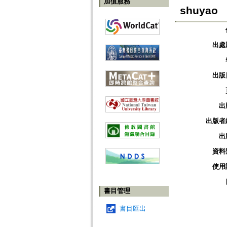
加值服務
shuyao
出處
出版
出
出版者
出
資料
使用
書目管理
書目匯出