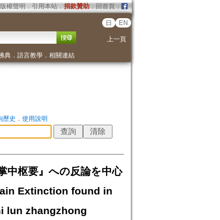
版權聲明
．
引用本站
．
捐款贊助
．
回首頁
．
日
EN
上一頁
佛典
．
語言教學
．
相關連結
詢歷史
．
使用說明
掌中枢要』への反論を中心
in Extinction found in
hi lun zhangzhong