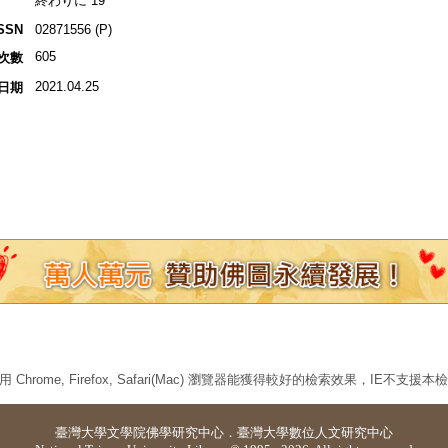
終わりに 19
SSN
02871556 (P)
605
次數
2021.04.25
日期
 Chrome, Firefox, Safari(Mac) 瀏覽器能獲得較好的檢索效果，IE不支援
臺灣大學
文學院佛學研究中心
．
臺灣大學數位人文研究中心