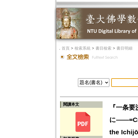
．
首頁
>
檢索系統
>
書目檢索
>
書目明細
閱讀本文
『一条要
に——=Crit
the Ichi