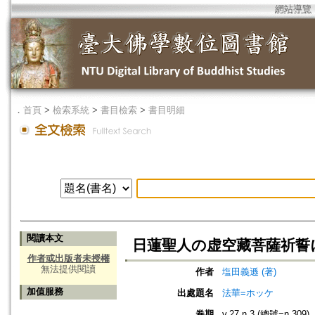
網站導覽
．
首頁
>
檢索系統
>
書目檢索
>
書目明細
閱讀本文
日蓮聖人の虚空藏菩薩祈誓
作者或出版者未授權
無法提供閱讀
作者
塩田義遜 (著)
加值服務
出處題名
法華=ホッケ
卷期
v.27 n.3 (總號=n.309)