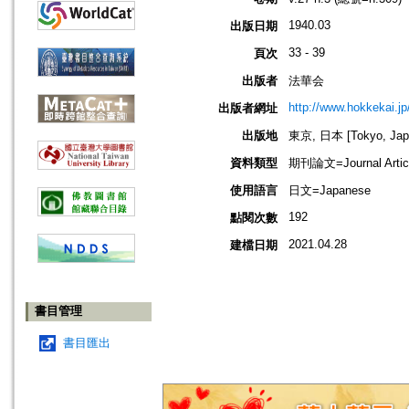
1940.03
出版日期
33 - 39
頁次
出版者
法華会
http://www.hokkekai.jp
出版者網址
出版地
東京, 日本 [Tokyo, Jap
資料類型
期刊論文=Journal Artic
使用語言
日文=Japanese
192
點閱次數
2021.04.28
建檔日期
書目管理
書目匯出