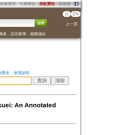
版權聲明
．
引用本站
．
捐款贊助
．
回首頁
．
日
EN
上一頁
佛典
．
語言教學
．
相關連結
詢歷史
．
使用說明
kuei: An Annotated