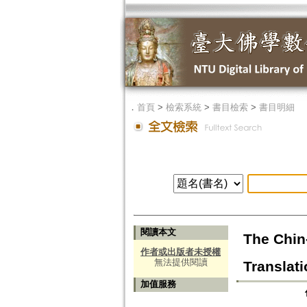
．
首頁
>
檢索系統
>
書目檢索
>
書目明細
閱讀本文
The Chin-
作者或出版者未授權
無法提供閱讀
Translati
加值服務