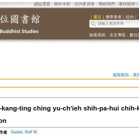
網站導覽
．
關於本館
．
諮詢委員會
．
聯絡我們
．
書目提供
．
｜
書目
｜
佛學著者
｜
站內
｜
檢索系統
．
全文專區
．
數位
進階查詢
．
查
kang-ting ching yu-ch'ieh shih-pa-hui chih-
on
Giebel, Rolf W.
作者