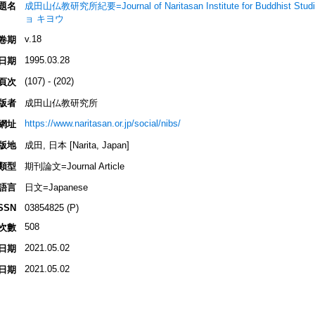
題名
成田山仏教研究所紀要=Journal of Naritasan Institute for Buddh
ョ キヨウ
v.18
卷期
1995.03.28
日期
(107) - (202)
頁次
版者
成田山仏教研究所
https://www.naritasan.or.jp/social/nibs/
網址
版地
成田, 日本 [Narita, Japan]
類型
期刊論文=Journal Article
語言
日文=Japanese
SSN
03854825 (P)
508
次數
2021.05.02
日期
2021.05.02
日期