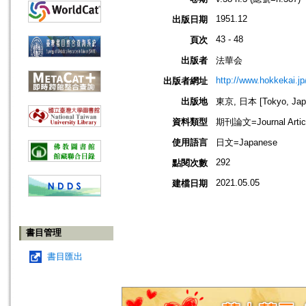
1951.12
出版日期
43 - 48
頁次
出版者
法華会
http://www.hokkekai.jp
出版者網址
出版地
東京, 日本 [Tokyo, Jap
資料類型
期刊論文=Journal Artic
使用語言
日文=Japanese
292
點閱次數
2021.05.05
建檔日期
書目管理
書目匯出