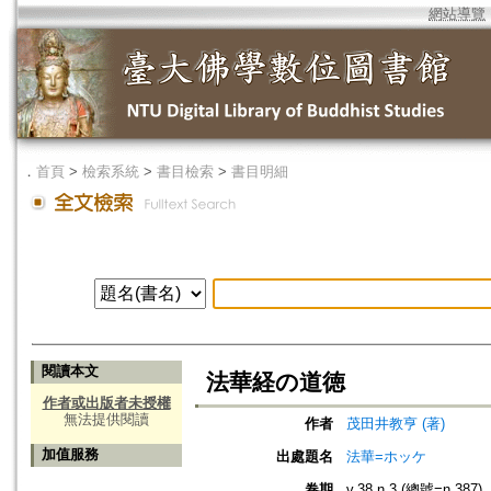
網站導覽
．
首頁
>
檢索系統
>
書目檢索
>
書目明細
閱讀本文
法華経の道徳
作者或出版者未授權
無法提供閱讀
作者
茂田井教亨 (著)
加值服務
出處題名
法華=ホッケ
卷期
v.38 n.3 (總號=n.387)