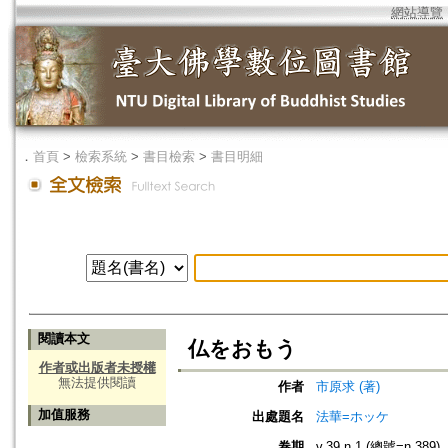
網站導覽
．
首頁
>
檢索系統
>
書目檢索
>
書目明細
閱讀本文
仏をおもう
作者或出版者未授權
無法提供閱讀
作者
市原求 (著)
加值服務
出處題名
法華=ホッケ
卷期
v.39 n.1 (總號=n.389)