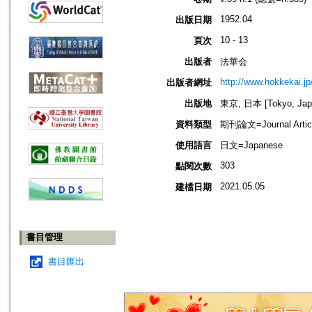
1952.04
出版日期
10 - 13
頁次
出版者
法華会
http://www.hokkekai.jp
出版者網址
出版地
東京, 日本 [Tokyo, Jap
資料類型
期刊論文=Journal Artic
使用語言
日文=Japanese
303
點閱次數
2021.05.05
建檔日期
書目管理
書目匯出