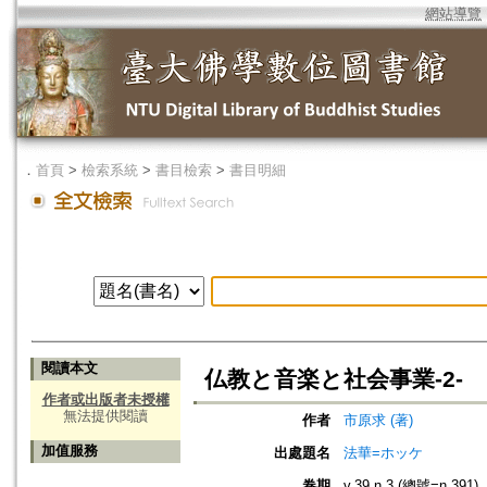
網站導覽
．
首頁
>
檢索系統
>
書目檢索
>
書目明細
閱讀本文
仏教と音楽と社会事業-2-
作者或出版者未授權
無法提供閱讀
作者
市原求 (著)
加值服務
出處題名
法華=ホッケ
卷期
v.39 n.3 (總號=n.391)