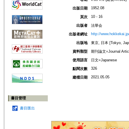
1952.08
出版日期
10 - 16
頁次
出版者
法華会
http://www.hokkekai.jp
出版者網址
出版地
東京, 日本 [Tokyo, Jap
資料類型
期刊論文=Journal Artic
使用語言
日文=Japanese
326
點閱次數
2021.05.05
建檔日期
書目管理
書目匯出