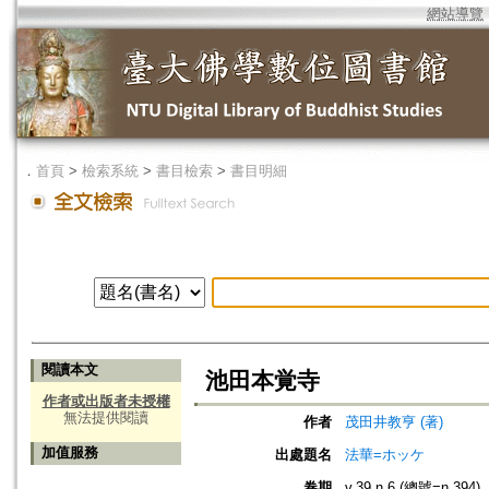
網站導覽
．
首頁
>
檢索系統
>
書目檢索
>
書目明細
閱讀本文
池田本覚寺
作者或出版者未授權
無法提供閱讀
作者
茂田井教亨 (著)
加值服務
出處題名
法華=ホッケ
卷期
v.39 n.6 (總號=n.394)