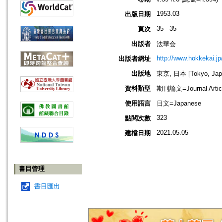
1953.03
出版日期
35 - 35
頁次
出版者
法華会
http://www.hokkekai.jp
出版者網址
出版地
東京, 日本 [Tokyo, Jap
資料類型
期刊論文=Journal Artic
使用語言
日文=Japanese
323
點閱次數
2021.05.05
建檔日期
書目管理
書目匯出