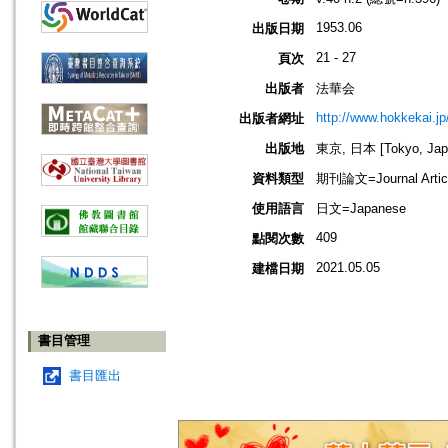
1953.06
出版日期
21 - 27
頁次
出版者
法華会
http://www.hokkekai.jp
出版者網址
出版地
東京, 日本 [Tokyo, Jap
資料類型
期刊論文=Journal Artic
使用語言
日文=Japanese
409
點閱次數
2021.05.05
建檔日期
書目管理
書目匯出