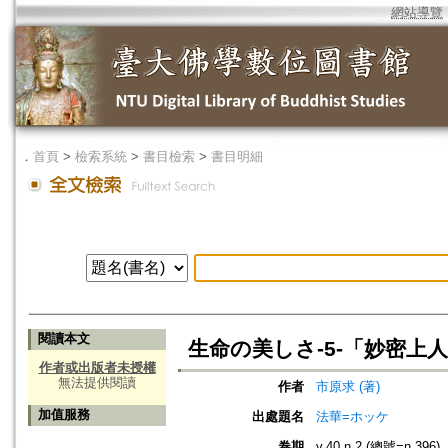
網站導覽
．
首頁
>
檢索系統
>
書目檢索
>
書目明細
閱讀本文
生命の美しさ-5-「妙密上
作者或出版者未授權
無法提供閱讀
作者
市原求 (著)
加值服務
出處題名
法華=ホッケ
卷期
v.40 n.2 (總號=n.396)