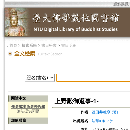
網站導覽
．
首頁
>
檢索系統
>
書目檢索
>
書目明細
閱讀本文
上野殿御返事-1-
作者或出版者未授權
無法提供閱讀
作者
茂田井教亨 (著)
加值服務
出處題名
法華=ホッケ
卷期
v.40 n.6 (總號=n.400)