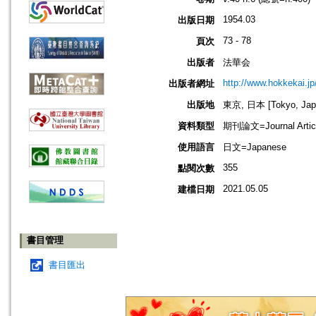
1954.03
出版日期
73 - 78
頁次
出版者
法華会
http://www.hokkekai.jp
出版者網址
出版地
東京, 日本 [Tokyo, Jap
資料類型
期刊論文=Journal Artic
使用語言
日文=Japanese
355
點閱次數
2021.05.05
建檔日期
書目管理
書目匯出