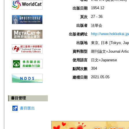
1954.12
出版日期
27 - 36
頁次
出版者
法華会
http://www.hokkekai.jp
出版者網址
出版地
東京, 日本 [Tokyo, Jap
資料類型
期刊論文=Journal Artic
使用語言
日文=Japanese
304
點閱次數
2021.05.05
建檔日期
書目管理
書目匯出