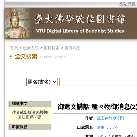
網站導覽
．
首頁
>
檢索系統
>
書目檢索
>
書目明細
閱讀本文
御遺文講話 種々物御消息(2
作者或出版者未授權
無法提供閱讀
作者
茂田井教亨 (著)
加值服務
出處題名
法華=ホッケ
卷期
v.41 n.4 (總號=n.404)