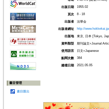
1955.02
出版日期
8 - 18
頁次
出版者
法華会
http://www.hokkekai.jp
出版者網址
出版地
東京, 日本 [Tokyo, Jap
資料類型
期刊論文=Journal Artic
使用語言
日文=Japanese
384
點閱次數
2021.05.05
建檔日期
書目管理
書目匯出