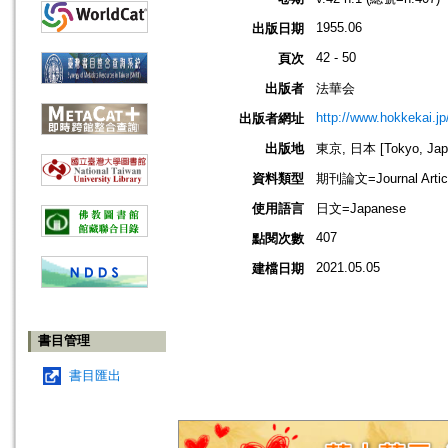
1955.06
出版日期
42 - 50
頁次
出版者
法華会
http://www.hokkekai.jp
出版者網址
出版地
東京, 日本 [Tokyo, Jap
資料類型
期刊論文=Journal Artic
使用語言
日文=Japanese
407
點閱次數
2021.05.05
建檔日期
書目管理
書目匯出