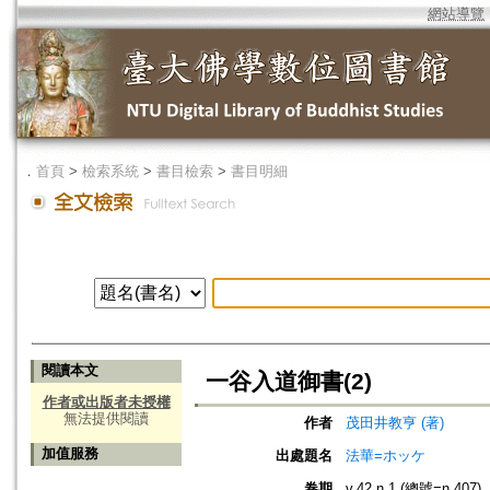
網站導覽
．
首頁
>
檢索系統
>
書目檢索
>
書目明細
閱讀本文
一谷入道御書(2)
作者或出版者未授權
無法提供閱讀
作者
茂田井教亨 (著)
加值服務
出處題名
法華=ホッケ
卷期
v.42 n.1 (總號=n.407)