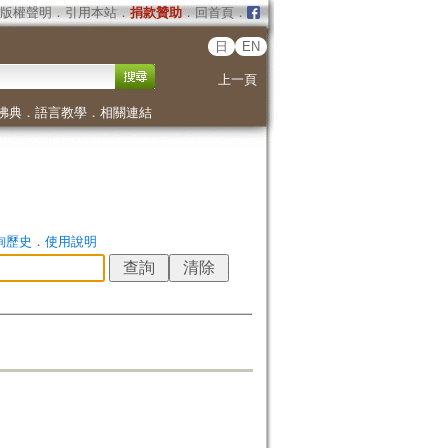
版權聲明
．
引用本站
．
捐款贊助
．
回首頁
．
日
EN
上一頁
佛典
．
語言教學
．
相關連結
詢歷史
．
使用說明