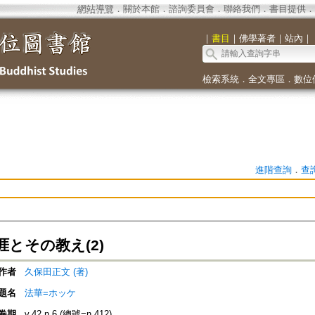
網站導覽
．
關於本館
．
諮詢委員會
．
聯絡我們
．
書目提供
．
｜
書目
｜
佛學著者
｜
站內
｜
檢索系統
．
全文專區
．
數位
進階查詢
．
查
とその教え(2)
作者
久保田正文 (著)
題名
法華=ホッケ
卷期
v.42 n.6 (總號=n.412)