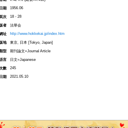
1956.06
日期
18 - 28
頁次
版者
法華会
http://www.hokkekai.jp/index.htm
網址
版地
東京, 日本 [Tokyo, Japan]
類型
期刊論文=Journal Article
語言
日文=Japanese
245
次數
2021.05.10
日期