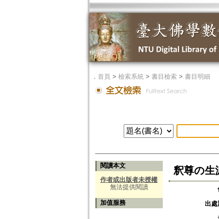
．
首頁
>
檢索系統
>
書目檢索
>
書目明細
閱讀本文
釈尊の生涯
作者或出版者未授權
無法提供閱讀
加值服務
出處