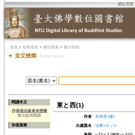
網站導覽
．
首頁
>
檢索系統
>
書目檢索
>
書目明細
閱讀本文
東と西(1)
作者或出版者未授權
無法提供閱讀
作者
市原求 (著)
加值服務
出處題名
法華=ホッケ
卷期
v.43 n.3 (總號=n.415)