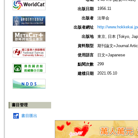
1956.11
出版日期
出版者
法華会
http://www.hokkekai.jp
出版者網址
出版地
東京, 日本 [Tokyo, Jap
資料類型
期刊論文=Journal Artic
使用語言
日文=Japanese
299
點閱次數
2021.05.10
建檔日期
書目管理
書目匯出