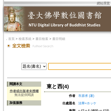
網站導覽
．
首頁
>
檢索系統
>
書目檢索
>
書目明細
閱讀本文
東と西(4)
作者或出版者未授權
無法提供閱讀
作者
市原求 (著)
加值服務
出處題名
法華=ホッケ
卷期
v.43 n.6 (總號=n.418)