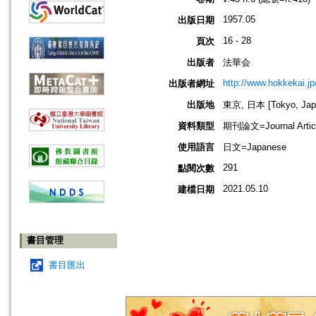
1957.05
出版日期
16 - 28
頁次
出版者
法華会
http://www.hokkekai.jp
出版者網址
出版地
東京, 日本 [Tokyo, Jap
資料類型
期刊論文=Journal Artic
使用語言
日文=Japanese
291
點閱次數
2021.05.10
建檔日期
書目管理
書目匯出