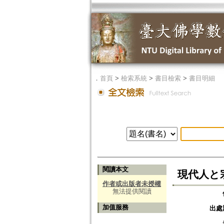
．
首頁
>
檢索系統
>
書目檢索
>
書目明細
閱讀本文
現代人と宗
作者或出版者未授權
無法提供閱讀
加值服務
出處