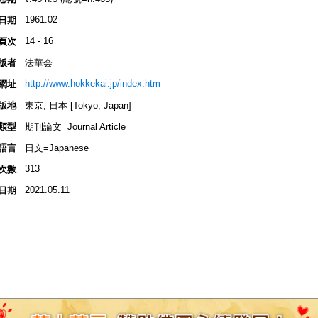
1961.02
日期
14 - 16
頁次
版者
法華会
http://www.hokkekai.jp/index.htm
網址
版地
東京, 日本 [Tokyo, Japan]
類型
期刊論文=Journal Article
語言
日文=Japanese
313
次數
2021.05.11
日期