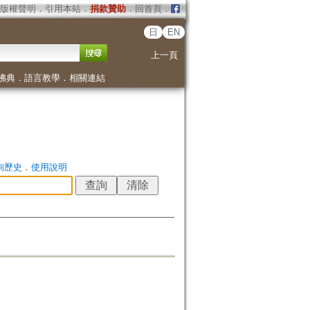
版權聲明
．
引用本站
．
捐款贊助
．
回首頁
．
日
EN
上一頁
佛典
．
語言教學
．
相關連結
詢歷史
．
使用說明