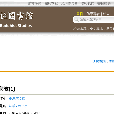
網站導覽
．
關於本館
．
諮詢委員會
．
聯絡我們
．
書目提供
．
｜
書目
｜
佛學著者
｜
站內
｜
檢索系統
．
全文專區
．
數位
進階查詢
．
查
教(1)
作者
市原求 (著)
題名
法華=ホッケ
卷期
v.46 n.5 (總號=n.435)