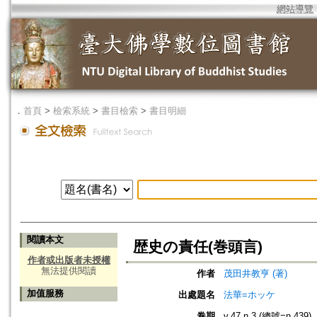
網站導覽
．
首頁
>
檢索系統
>
書目檢索
>
書目明細
閱讀本文
歴史の責任(巻頭言)
作者或出版者未授權
無法提供閱讀
作者
茂田井教亨 (著)
加值服務
出處題名
法華=ホッケ
卷期
v.47 n.3 (總號=n.439)