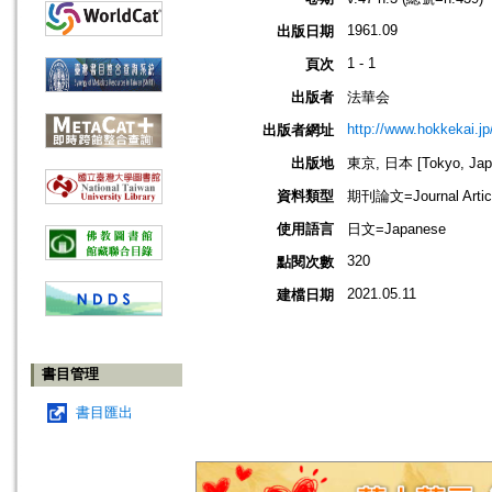
1961.09
出版日期
1 - 1
頁次
出版者
法華会
http://www.hokkekai.jp
出版者網址
出版地
東京, 日本 [Tokyo, Jap
資料類型
期刊論文=Journal Artic
使用語言
日文=Japanese
320
點閱次數
2021.05.11
建檔日期
書目管理
書目匯出