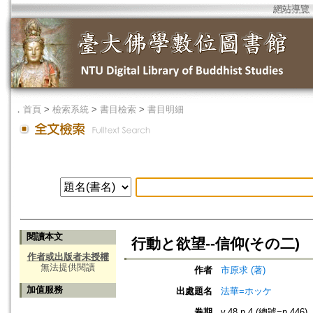
網站導覽
．
首頁
>
檢索系統
>
書目檢索
>
書目明細
閱讀本文
行動と欲望--信仰(その二)
作者或出版者未授權
無法提供閱讀
作者
市原求 (著)
加值服務
出處題名
法華=ホッケ
卷期
v.48 n.4 (總號=n.446)