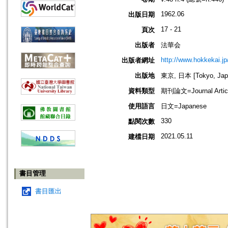
1962.06
出版日期
17 - 21
頁次
出版者
法華会
http://www.hokkekai.jp
出版者網址
出版地
東京, 日本 [Tokyo, Jap
資料類型
期刊論文=Journal Artic
使用語言
日文=Japanese
330
點閱次數
2021.05.11
建檔日期
書目管理
書目匯出