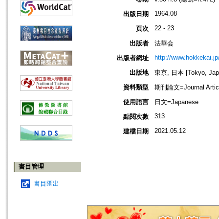
1964.08
出版日期
22 - 23
頁次
出版者
法華会
http://www.hokkekai.jp
出版者網址
出版地
東京, 日本 [Tokyo, Jap
資料類型
期刊論文=Journal Artic
使用語言
日文=Japanese
313
點閱次數
2021.05.12
建檔日期
書目管理
書目匯出