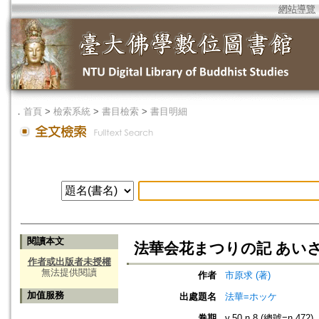
網站導覽
．
首頁
>
檢索系統
>
書目檢索
>
書目明細
閱讀本文
法華会花まつりの記 あい
作者或出版者未授權
無法提供閱讀
作者
市原求 (著)
加值服務
出處題名
法華=ホッケ
卷期
v.50 n.8 (總號=n.472)