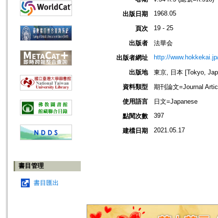
1968.05
出版日期
19 - 25
頁次
出版者
法華会
http://www.hokkekai.jp
出版者網址
出版地
東京, 日本 [Tokyo, Jap
資料類型
期刊論文=Journal Artic
使用語言
日文=Japanese
397
點閱次數
2021.05.17
建檔日期
書目管理
書目匯出