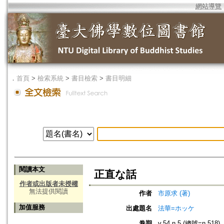
網站導覽
．
首頁
>
檢索系統
>
書目檢索
>
書目明細
閱讀本文
正直な話
作者或出版者未授權
無法提供閱讀
作者
市原求 (著)
加值服務
出處題名
法華=ホッケ
卷期
v.54 n.5 (總號=n.518)