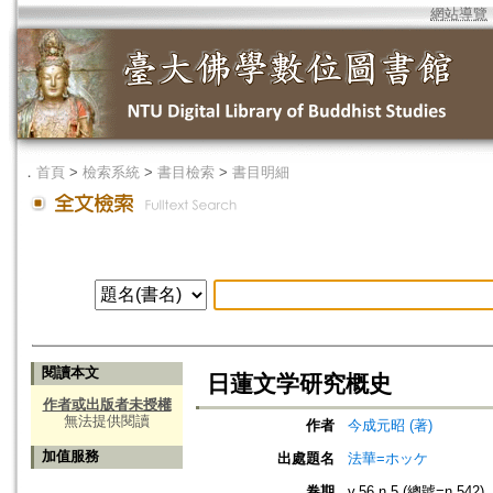
網站導覽
．
首頁
>
檢索系統
>
書目檢索
>
書目明細
閱讀本文
日蓮文学研究概史
作者或出版者未授權
無法提供閱讀
作者
今成元昭 (著)
加值服務
出處題名
法華=ホッケ
卷期
v.56 n.5 (總號=n.542)