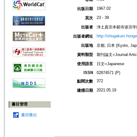
1967.02
出版日期
23 - 39
頁次
出版者
浄土真宗本願寺派宗学院=Jodo
http://shugakuin.hongwa
出版者網址
出版地
京都, 日本 [Kyoto, Jap
資料類型
期刊論文=Journal Artic
使用語言
日文=Japanese
ISSN
02874571 (P)
372
點閱次數
2021.05.19
建檔日期
書目管理
書目匯出