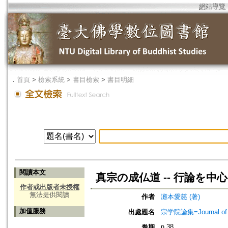
網站導覽
．
首頁
>
檢索系統
>
書目檢索
>
書目明細
閱讀本文
真宗の成仏道 -- 行論を中
作者或出版者未授權
無法提供閱讀
作者
灘本愛慈 (著)
加值服務
出處題名
宗学院論集=Journal of J
n.38
卷期