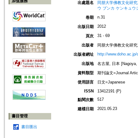
加值服務
出處題名
同朋大学佛教文化研究所紀要=Bu
ウ ブンカ ケンキュウ
n.31
卷期
2012
出版日期
31 - 69
頁次
出版者
同朋大学佛教文化研究
http://www.doho.ac.jp/
出版者網址
出版地
名古屋, 日本 [Nagoya, 
資料類型
期刊論文=Journal Artic
使用語言
日文=Japanese
ISSN
13412191 (P)
517
點閱次數
2021.05.23
建檔日期
書目管理
書目匯出