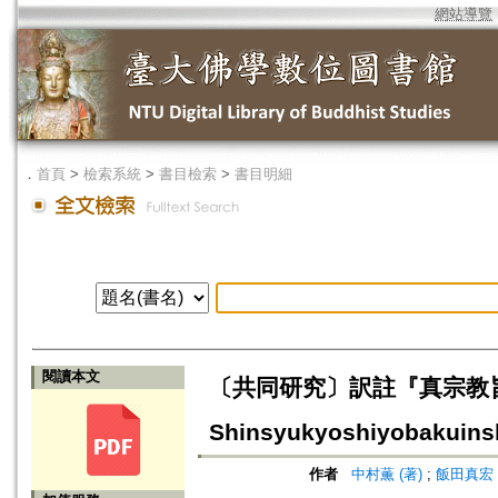
網站導覽
．
首頁
>
檢索系統
>
書目檢索
>
書目明細
閱讀本文
〔共同研究〕訳註『真宗教旨陽
Shinsyukyoshiyobakuins
作者
中村薫 (著)
;
飯田真宏 