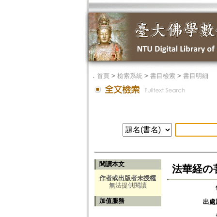
．
首頁
>
檢索系統
>
書目檢索
>
書目明細
閱讀本文
法華経の
作者或出版者未授權
無法提供閱讀
加值服務
出處