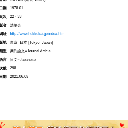
1978.01
日期
22 - 33
頁次
版者
法華会
http://www.hokkekai.jp/index.htm
網址
版地
東京, 日本 [Tokyo, Japan]
類型
期刊論文=Journal Article
語言
日文=Japanese
298
次數
2021.06.09
日期