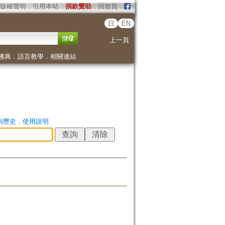
版權聲明
．
引用本站
．
捐款贊助
．
回首頁
．
日
EN
上一頁
佛典
．
語言教學
．
相關連結
詢歷史
．
使用說明