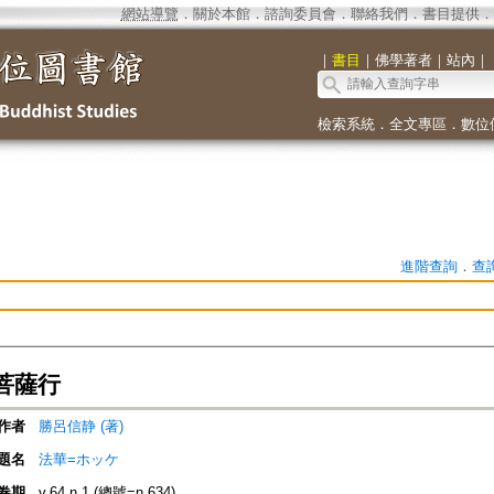
網站導覽
．
關於本館
．
諮詢委員會
．
聯絡我們
．
書目提供
．
｜
書目
｜
佛學著者
｜
站內
｜
檢索系統
．
全文專區
．
數位
進階查詢
．
查
菩薩行
作者
勝呂信静 (著)
題名
法華=ホッケ
卷期
v.64 n.1 (總號=n.634)