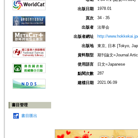
1978.01
出版日期
34 - 35
頁次
出版者
法華会
http://www.hokkekai.jp
出版者網址
出版地
東京, 日本 [Tokyo, Jap
資料類型
期刊論文=Journal Artic
使用語言
日文=Japanese
287
點閱次數
2021.06.09
建檔日期
書目管理
書目匯出