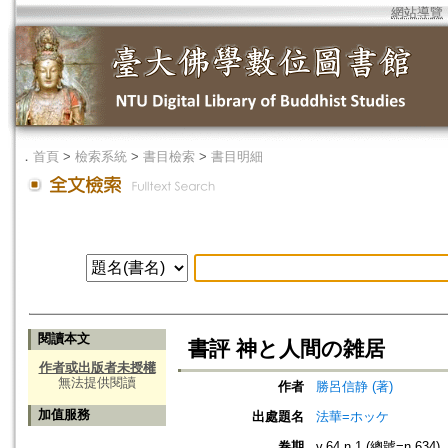
網站導覽
．
首頁
>
檢索系統
>
書目檢索
>
書目明細
閱讀本文
書評 神と人間の雑居
作者或出版者未授權
無法提供閱讀
作者
勝呂信静 (著)
加值服務
出處題名
法華=ホッケ
卷期
v.64 n.1 (總號=n.634)