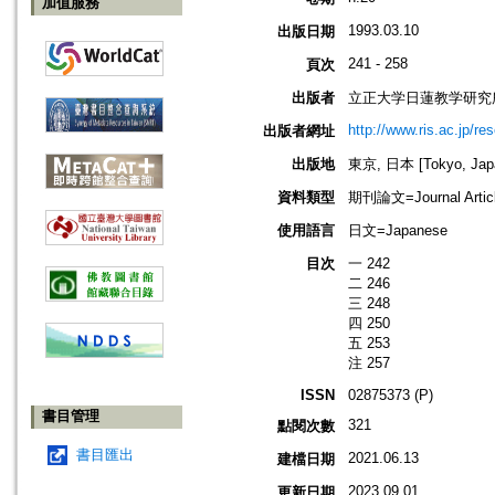
加值服務
1993.03.10
出版日期
241 - 258
頁次
出版者
立正大学日蓮教学研究
http://www.ris.ac.jp/re
出版者網址
出版地
東京, 日本 [Tokyo, Jap
資料類型
期刊論文=Journal Artic
使用語言
日文=Japanese
目次
一 242
二 246
三 248
四 250
五 253
注 257
ISSN
02875373 (P)
書目管理
321
點閱次數
書目匯出
2021.06.13
建檔日期
2023.09.01
更新日期