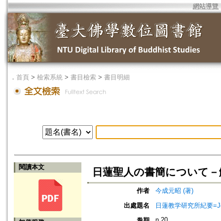
網站導覽
．
首頁
>
檢索系統
>
書目檢索
>
書目明細
閱讀本文
日蓮聖人の書簡について－
作者
今成元昭 (著)
出處題名
日蓮教学研究所紀要=Jour
n.20
卷期