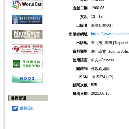
1960.08
出版日期
13 - 17
頁次
出版者
海潮音雜誌社
https://www.shandaote
出版者網址
出版地
臺北市, 臺灣 [Taipei shi
資料類型
期刊論文=Journal Artic
使用語言
中文=Chinese
關鍵詞
佛教真如觀
ISSN
10152741 (P)
525
點閱次數
2021.06.15
建檔日期
書目管理
書目匯出