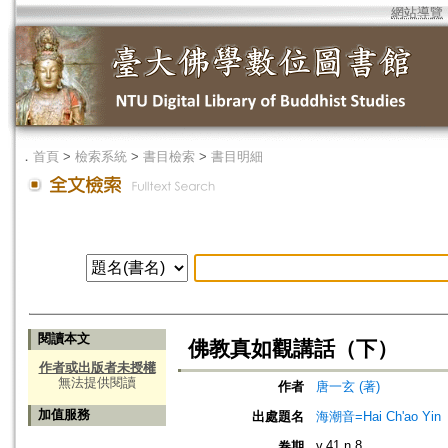
網站導覽
．
首頁
>
檢索系統
>
書目檢索
>
書目明細
閱讀本文
佛教真如觀講話（下）
作者或出版者未授權
無法提供閱讀
作者
唐一玄 (著)
加值服務
出處題名
海潮音=Hai Ch'ao Yin
v.41 n.8
卷期