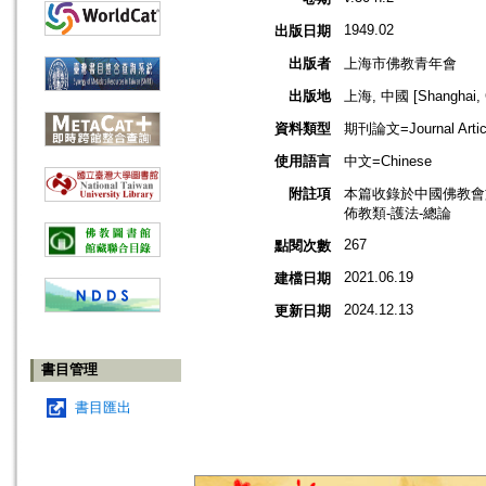
1949.02
出版日期
出版者
上海市佛教青年會
出版地
上海, 中國 [Shanghai, 
資料類型
期刊論文=Journal Artic
使用語言
中文=Chinese
附註項
本篇收錄於中國佛教會
佈教類-護法-總論
267
點閱次數
2021.06.19
建檔日期
2024.12.13
更新日期
書目管理
書目匯出