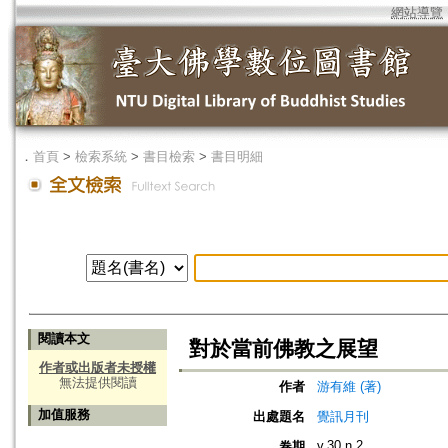
網站導覽
．
首頁
>
檢索系統
>
書目檢索
>
書目明細
閱讀本文
對於當前佛教之展望
作者或出版者未授權
無法提供閱讀
作者
游有維 (著)
加值服務
出處題名
覺訊月刊
v.30 n.2
卷期