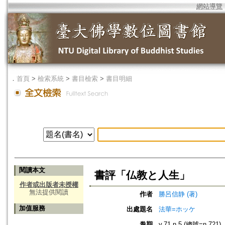
網站導覽
．
首頁
>
檢索系統
>
書目檢索
>
書目明細
閱讀本文
書評「仏教と人生」
作者或出版者未授權
無法提供閱讀
作者
勝呂信静 (著)
加值服務
出處題名
法華=ホッケ
卷期
v.71 n.5 (總號=n.721)