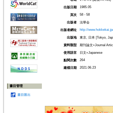
1985.05
出版日期
58 - 58
頁次
出版者
法華会
http://www.hokkekai.jp
出版者網址
出版地
東京, 日本 [Tokyo, Jap
資料類型
期刊論文=Journal Artic
使用語言
日文=Japanese
264
點閱次數
2021.06.23
建檔日期
書目管理
書目匯出